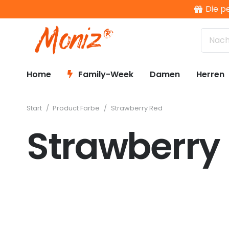
Die p
Home
Family-Week
Damen
Herren
Start
/
Product Farbe
/
Strawberry Red
Strawberry